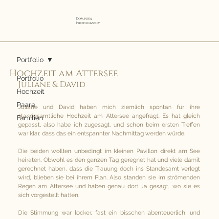
Dominika
Photography
Portfolio
Hochzeit am Attersee
Portfolio
Juliane & David
Hochzeit
Paare
Juliane und David haben mich ziemlich spontan für ihre 
standesamtliche Hochzeit am Attersee angefragt. Es hat gleich 
Familien
gepasst, also habe ich zugesagt, und schon beim ersten Treffen 
war klar, dass das ein entspannter Nachmittag werden würde.
Die beiden wollten unbedingt im kleinen Pavillon direkt am See 
heiraten. Obwohl es den ganzen Tag geregnet hat und viele damit 
gerechnet haben, dass die Trauung doch ins Standesamt verlegt 
wird, blieben sie bei ihrem Plan. Also standen sie im strömenden 
Regen am Attersee und haben genau dort Ja gesagt, wo sie es 
sich vorgestellt hatten.
Die Stimmung war locker, fast ein bisschen abenteuerlich, und 