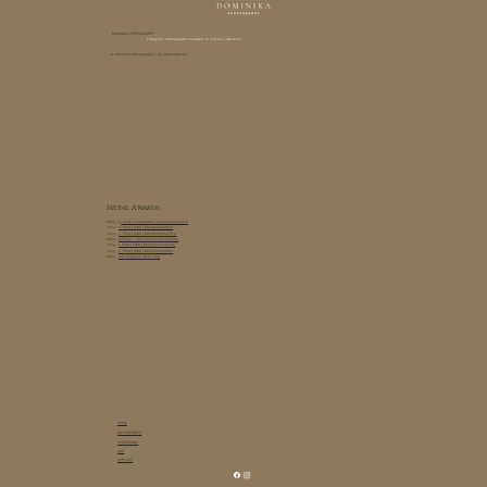
DOMINIKA PHOTOGRAPHY
Fotografin und Visagistin aus Ried im Innkreis, Österreich.
© Dominika Photography | all rights reserved
Meine Awards
2023 - 2
. Platz | Landespreis | Momentaufnahme
2024 -
2. Platz | AWA | Brautpaarportrait
2024 -
3. Platz | AWA | Momentaufnahme
2024 -
OVERALL | BFA | Momentaufnahme
2025 -
1. Platz | AWA | Momentaufnahme
2025 -
3. Platz | AWA | Brautpaarportrait
2025 -
Jury Mitglied | BFA 2025
HOME
DATENSCHUTZ
IMPRESSUM
AGB
KONTAKT