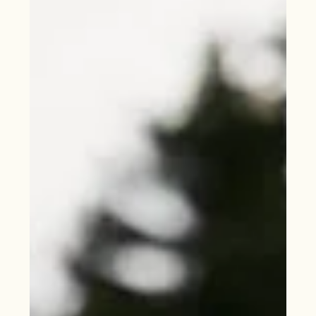
Alexander. Alexander kenne ich bereits seit meiner Jugend, und
genau deshalb habe ich mich ganz besonders gefreut, diesen Tag
als Fotografin begleiten zu dürfen. Schon beim Getting Ready im
Hotel lag eine angenehme Ruhe in der Luft. Keine Hektik, kein
Zeitdruck, kein ständiger Blick auf die Uhr.