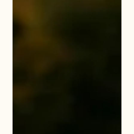
zog sich durch den Tag, doch genau das gab der Stimmung
etwas Ruhiges und Echtes.