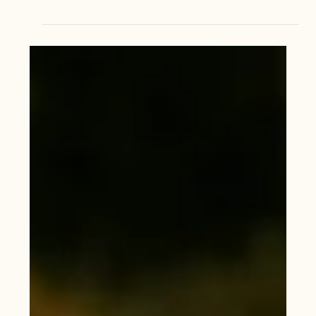
Hochzeit am Traunsee in
Traunkirchen
Nach der standesamtlichen Trauung ging es für das Brautpaar
hinaus an den Traunsee. Der Himmel blieb grau und der Regen