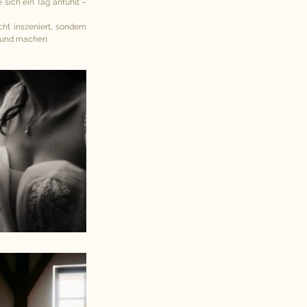
sich ein Tag anfühlt – 
t inszeniert, sondern 
 rund machen.