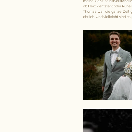
meine. Ganz selbstverständlic
ob Hektik entsteht oder Ruhe b
Thomas war die ganze Zeit ge
ehrlich. Und vielleicht sind