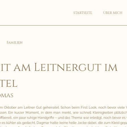
STARTSEITE
ÜBER MICH
Familien
t am Leitnergut im
tel
omas
ktober am Leitner Gut geheiratet. Schon beim First Look, noch bevor viele Wor
sen. Ein kurzer Moment, in dem man merkt, wie schnell Kleinigkeiten plötzlic
fbereit, ein paar ruhige Handgriffe – und das Thema war erledigt, noch bevor es 
 es kühler als gedacht. Dagmar hatte keine helle Jacke dabei, die zum Kleid gepass