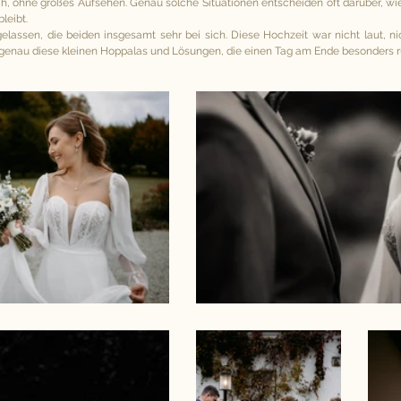
h, ohne großes Aufsehen. Genau solche Situationen entscheiden oft darüber, wie 
leibt.
lassen, die beiden insgesamt sehr bei sich. Diese Hochzeit war nicht laut, nich
 es genau diese kleinen Hoppalas und Lösungen, die einen Tag am Ende besonders