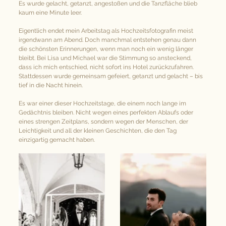
Es wurde gelacht, getanzt, angestoßen und die Tanzfläche blieb 
kaum eine Minute leer.
Eigentlich endet mein Arbeitstag als Hochzeitsfotografin meist 
irgendwann am Abend. Doch manchmal entstehen genau dann 
die schönsten Erinnerungen, wenn man noch ein wenig länger 
bleibt. Bei Lisa und Michael war die Stimmung so ansteckend, 
dass ich mich entschied, nicht sofort ins Hotel zurückzufahren. 
Stattdessen wurde gemeinsam gefeiert, getanzt und gelacht – bis 
tief in die Nacht hinein.
Es war einer dieser Hochzeitstage, die einem noch lange im 
Gedächtnis bleiben. Nicht wegen eines perfekten Ablaufs oder 
eines strengen Zeitplans, sondern wegen der Menschen, der 
Leichtigkeit und all der kleinen Geschichten, die den Tag 
einzigartig gemacht haben.