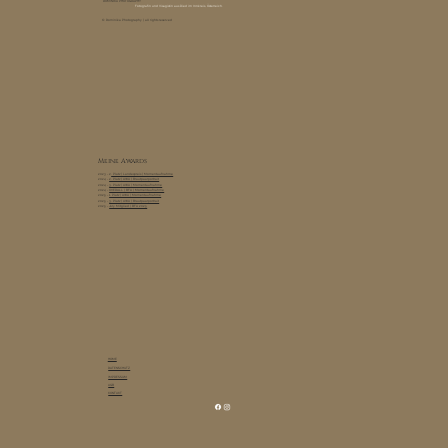
DOMINIKA PHOTOGRAPHY
Fotografin und Visagistin aus Ried im Innkreis, Österreich.
© Dominika Photography | all rights reserved
Meine Awards
2023 - 2
. Platz | Landespreis | Momentaufnahme
2024 -
2. Platz | AWA | Brautpaarportrait
2024 -
3. Platz | AWA | Momentaufnahme
2024 -
OVERALL | BFA | Momentaufnahme
2025 -
1. Platz | AWA | Momentaufnahme
2025 -
3. Platz | AWA | Brautpaarportrait
2025 -
Jury Mitglied | BFA 2025
HOME
DATENSCHUTZ
IMPRESSUM
AGB
KONTAKT