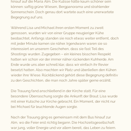
hinauf auf die Maria Alm. Die Kulisse hätte kaum schöner sein 
können: saftig grüne Wiesen, Bergpanorama und strahlender 
Sonnenschein. Doch genau dort wartete auch eine unerwartete 
Begegnung auf uns.
Während Lisa und Michael ihren ersten Moment zu zweit 
genossen, wurden wir von einer Gruppe neugieriger Kühe 
beobachtet. Anfangs standen sie noch etwas weiter entfernt, doch 
mit jeder Minute kamen sie näher. Irgendwann waren sie so 
interessiert an unserem Geschehen, dass sie fast Teil des 
Shootings wurden. Zugegeben – ein kleines bisschen Respekt 
hatten wir schon vor der immer näher rückenden Kuhherde. Am 
Ende wurde uns aber schnell klar, dass wir einfach ihr Revier 
besetzt hatten. Also machten wir Platz und überließen den Kühen 
wieder ihre Wiese. Rückblickend gehört diese Begegnung definitiv 
zu den Geschichten, die man noch Jahre später gerne erzählt.
Die Trauung fand anschließend in der Kirche statt. Für eine 
besondere Überraschung sorgte die Ankunft der Braut: Lisa wurde 
mit einer Kutsche zur Kirche gebracht. Ein Moment, der nicht nur 
bei Michael für leuchtende Augen sorgte.
Nach der Trauung ging es gemeinsam mit dem Bus hinauf zur 
Alm, wo die Feier erst richtig begann. Die Hochzeitsgesellschaft 
war jung, voller Energie und vor allem bereit, das Leben zu feiern. 