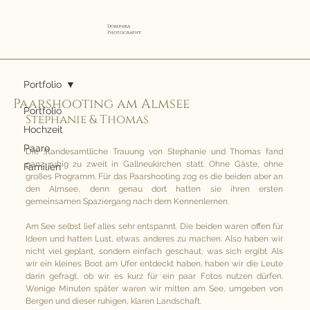
Dominika
Photography
Portfolio
Paarshooting am Almsee
Portfolio
Stephanie & Thomas
Hochzeit
Paare
Die standesamtliche Trauung von Stephanie und Thomas fand 
ganz ruhig zu zweit in Gallneukirchen statt. Ohne Gäste, ohne 
Familien
großes Programm. Für das Paarshooting zog es die beiden aber an 
den Almsee, denn genau dort hatten sie ihren ersten 
gemeinsamen Spaziergang nach dem Kennenlernen.
Am See selbst lief alles sehr entspannt. Die beiden waren offen für 
Ideen und hatten Lust, etwas anderes zu machen. Also haben wir 
nicht viel geplant, sondern einfach geschaut, was sich ergibt. Als 
wir ein kleines Boot am Ufer entdeckt haben, haben wir die Leute 
darin gefragt, ob wir es kurz für ein paar Fotos nutzen dürfen. 
Wenige Minuten später waren wir mitten am See, umgeben von 
Bergen und dieser ruhigen, klaren Landschaft.