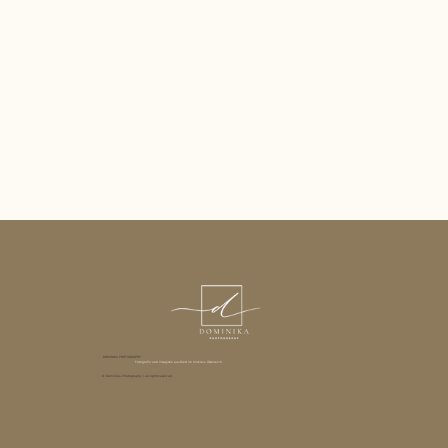
DOMINIKA PHOTOGRAPHY
Fotografin und Visagistin aus Ried im Innkreis, Österreich.
© Dominika Photography | all rights reserved