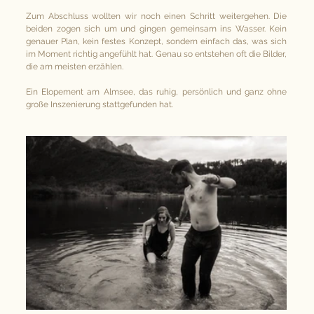
Zum Abschluss wollten wir noch einen Schritt weitergehen. Die 
beiden zogen sich um und gingen gemeinsam ins Wasser. Kein 
genauer Plan, kein festes Konzept, sondern einfach das, was sich 
im Moment richtig angefühlt hat. Genau so entstehen oft die Bilder, 
die am meisten erzählen.
Ein Elopement am Almsee, das ruhig, persönlich und ganz ohne 
große Inszenierung stattgefunden hat.